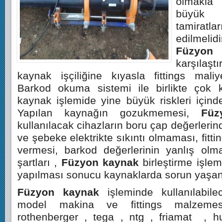
olmakla
büyük ç
tamirat
edilmelidi
Füzyon
karşıla
kaynak işçiliğine kıyasla fittings maliy
Barkod okuma sistemi ile birlikte çok
kaynak işlemide yine büyük riskleri içind
Yapılan kaynağın gozukmemesi,
Füz
kullanılacak cihazların boru çap değerlerin
ve şebeke elektrikte sıkıntı olmaması, fitti
vermesi, barkod değerlerinin yanlış ol
şartları ,
Füzyon kaynak
birleştirme işle
yapılması sonucu kaynaklarda sorun yaşa
Füzyon kaynak
işleminde kullanılabil
model makina ve fittings malzeme
rothenberger , tega , ntg , friamat , hu