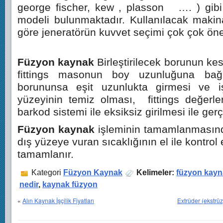
george fischer, kew , plasson …. ) gibi
modeli bulunmaktadır. Kullanılacak maki
göre jeneratörün kuvvet seçimi çok çok öne
Füzyon kaynak
Birleştirilecek borunun ke
fittings masonun boy uzunluğuna bağl
borununsa eşit uzunlukta girmesi ve i
yüzeyinin temiz olması, fittings değerl
barkod sistemi ile eksiksiz girilmesi ile gerç
Füzyon kaynak
işleminin tamamlanmasın
dış yüzeye vuran sıcaklığının el ile kontrol
tamamlanır.
Kategori
Füzyon Kaynak
Kelimeler:
füzyon kayn
nedir
,
kaynak füzyon
«
Alın Kaynak İşçilik Fiyatları
Extrüder (ekstrü