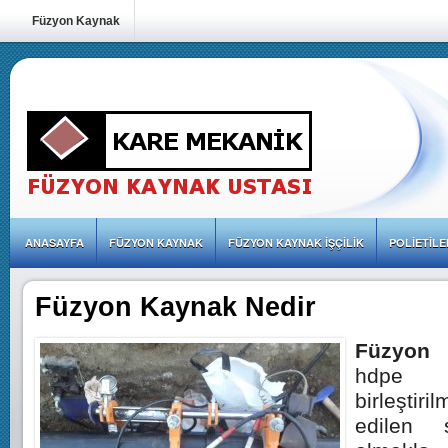
Füzyon Kaynak
ANASAYFA
FÜZYON KAYNAK
FÜZYON KAYNAK İŞÇILIK
POLIETIL
Füzyon Kaynak Nedir
Füzyon
hdpe
birleşti
edilen s